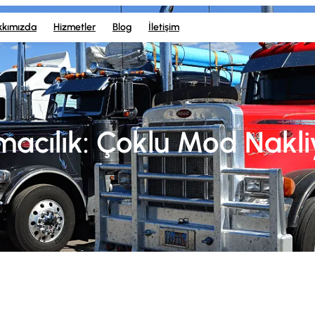
kkımızda
Hizmetler
Blog
İletişim
acılık: Çoklu Mod Nakli