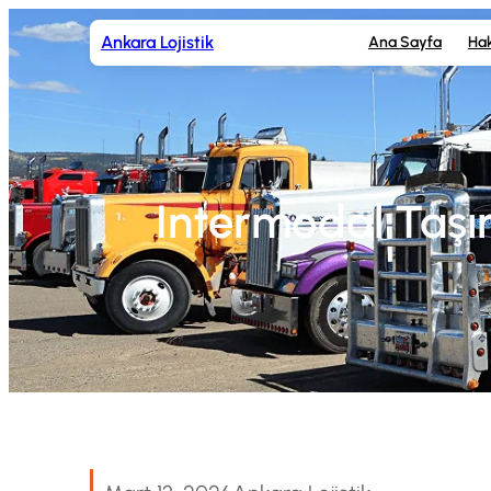
İçeriğe
Ankara Lojistik
Ana Sayfa
Ha
geç
Intermodal Taşım