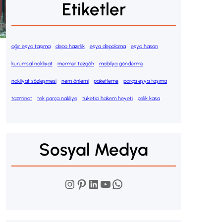
Etiketler
ağır eşya taşıma
depo hazırlık
eşya depolama
eşya hasarı
kurumsal nakliyat
mermer tezgâh
mobilya gönderme
nakliyat sözleşmesi
nem önlemi
paketleme
parça eşya taşıma
tazminat
tek parça nakliye
tüketici hakem heyeti
çelik kasa
Sosyal Medya
Instagram
Pinterest
LinkedIn
YouTube
WhatsApp