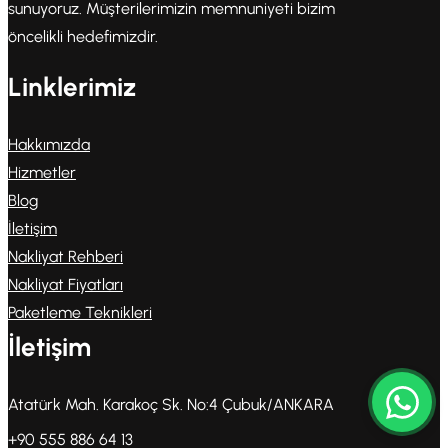
sunuyoruz. Müşterilerimizin memnuniyeti bizim
öncelikli hedefimizdir.
Linklerimiz
Hakkımızda
Hizmetler
Blog
İletişim
Nakliyat Rehberi
Nakliyat Fiyatları
Paketleme Teknikleri
İletişim
Atatürk Mah. Karakoç Sk. No:4 Çubuk/ANKARA
+90 555 886 64 13