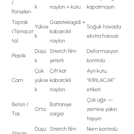
/
k
naylon + kutu
kapatmayin
Porselen
Toprak
Gazetekagidi +
Yükse
Soğuk havada
(Terracot
kabarcikli
k
ekstra hassas
ta)
naylon
Düşü
Stretch film
Deformasyon
Plastik
k
yeterli
kontrolü
Çok
Çift kat
Ayri kutu,
Cam
yükse
kabarcikli
“KIRILACAK”
k
naylon
etiketi
Çok ağır —
Beton /
Battaniye
Orta
zemine yakın
Tas
sargisi
taşıyın
Düşü
Stretch film
Nem kontrolü
Ahsap