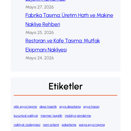
Mayıs 27, 2026
Fabrika Taşıma: Üretim Hattı ve Makine
Nakliye Rehberi
Mayıs 25, 2026
Restoran ve Kafe Taşıma: Mutfak
Ekipmanı Nakliyesi
Mayıs 24, 2026
Etiketler
ağır eşya taşıma
depo hazırlık
eşya depolama
eşya hasarı
kurumsal nakliyat
mermer tezgâh
mobilya gönderme
nakliyat sözleşmesi
nem önlemi
paketleme
parça eşya taşıma