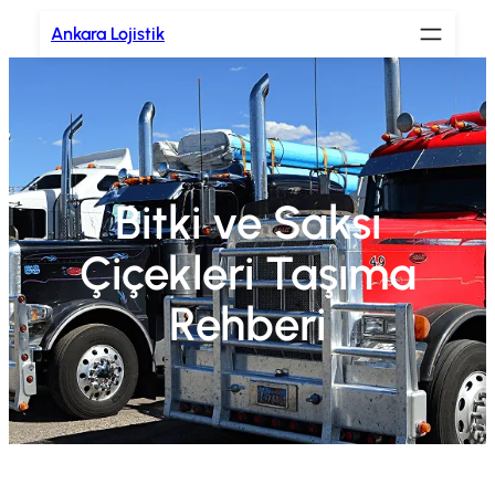
İçeriğe
Ankara Lojistik
geç
Bitki ve Saksı
Çiçekleri Taşıma
Rehberi