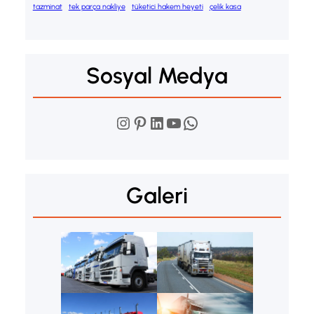
tazminat
tek parça nakliye
tüketici hakem heyeti
çelik kasa
Sosyal Medya
Instagram
Pinterest
LinkedIn
YouTube
WhatsApp
Galeri