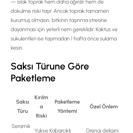
— islak toprak hem daha ağırdir hem de
dokulme riski taşır. Ancak toprak tamamen
kurumuş olmasın; bitkinin taşınma stresine
dayanmasi için yeterli nem gereklidir. Kaktus ve
sukulentleri ise taşımadan 1 hafta önce sulama
kesin.
Saksı Türune Göre
Paketleme
Kırılm
Saksı
Paketleme
a
Özel Önlem
Türu
Yöntemi
Riski
Seramik
Yükse
Kabarcikli
Drenaj deligini