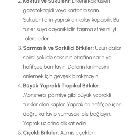
Kaktus ve Sukulent:
Dikenli kaktüsleri
gazetekagidi veya kartonla sarın.
Sukulentlerin yaprakları kolay kopabilir. Bu
türler suya dayanıklıdir, taşıma stresini iyi
tolere eder.
Sarmasik ve Sarkilici Bitkiler:
Uzun dalları
spiral şekilde saksınin etrafina sarın ve
hafifçee bantlayın. Dallarin kırılmasini
önlemek için gevşek bırakmayın.
Büyük Yaprakli Tropikal Bitkiler:
Monstera, palmiye gibi büyük yaprakli
türkler alan kaplar. Yapraklari hafifçee içeri
doğru katlayip yumusak iple bağlayın.
Yaprak uclarina dikkat edin.
Çiçekli Bitkiler:
Acmis çiçekleri