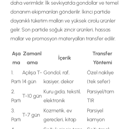
daha verimlidir. İlk sevkiyatda gondollar ve temel
donanım ekipmanları gönderilir. İkinci partide
dayanıklı tüketim malları ve yüksek cirolu ürünler
gelir. Son partide soğuk zincir ürünleri, hassas
mallar ve promosyon materyalları transfer edilir.
Aşa
Zamanl
Transfer
İçerik
ma
ama
Yöntemi
1.
Açılışa T-
Gondol, raf,
Özel nakliye
Partı
14 gün
kasiyer, dekor
(tek sefer)
2.
Kuru gıda, tekstil,
Parsiyel/tam
T-10 gün
Partı
elektronik
TIR
3.
Kozmetik, ev
Parsiyel
T-7 gün
Partı
gerecleri, kitap
kamyon