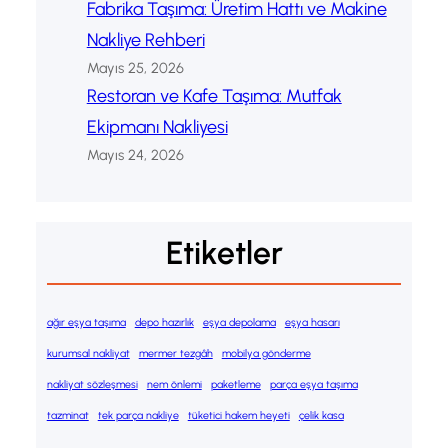
Fabrika Taşıma: Üretim Hattı ve Makine
Nakliye Rehberi
Mayıs 25, 2026
Restoran ve Kafe Taşıma: Mutfak
Ekipmanı Nakliyesi
Mayıs 24, 2026
Etiketler
ağır eşya taşıma
depo hazırlık
eşya depolama
eşya hasarı
kurumsal nakliyat
mermer tezgâh
mobilya gönderme
nakliyat sözleşmesi
nem önlemi
paketleme
parça eşya taşıma
tazminat
tek parça nakliye
tüketici hakem heyeti
çelik kasa