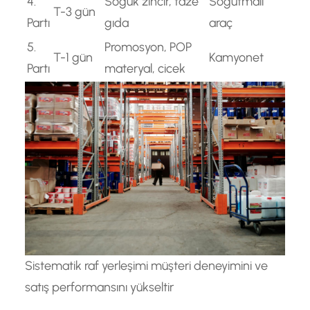
4.
Soğuk zincir, taze
Soğutmalı
T-3 gün
Partı
gıda
araç
5.
Promosyon, POP
T-1 gün
Kamyonet
Partı
materyal, cicek
Sistematik raf yerleşimi müşteri deneyimini ve
satış performansını yükseltir