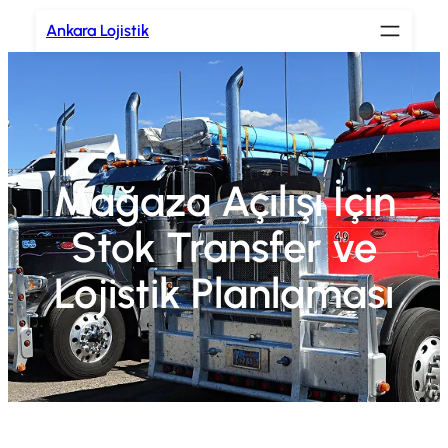
İçeriğe
Ankara Lojistik
geç
Mağaza Açılışı İçin
Stok Transfer ve
Lojistik Planlaması