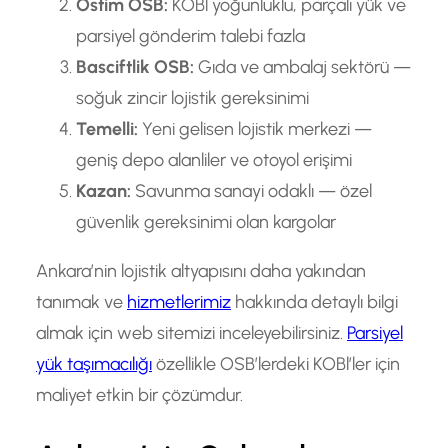
Ostim OSB:
KOBl yoğunluklu, parçalı yük ve
parsiyel gönderim talebi fazla
Basciftlik OSB:
Gıda ve ambalaj sektörü —
soğuk zincir lojistik gereksinimi
Temelli:
Yeni gelisen lojistik merkezi —
geniş depo alanliler ve otoyol erişimi
Kazan:
Savunma sanayi odaklı — özel
güvenlik gereksinimi olan kargolar
Ankara’nin lojistik altyapısını daha yakından
tanımak ve
hizmetlerimiz
hakkında detaylı bilgi
almak için web sitemizi inceleyebilirsiniz.
Parsiyel
yük taşımacılığı
özellikle OSB’lerdeki KOBl’ler için
maliyet etkin bir çözümdur.