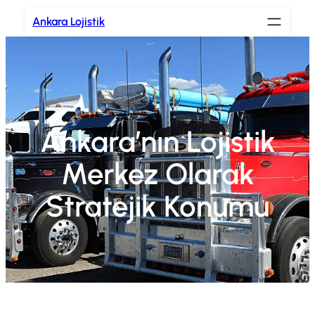
İçeriğe
Ankara Lojistik
geç
Ankara’nın Lojistik
Merkez Olarak
Stratejik Konumu