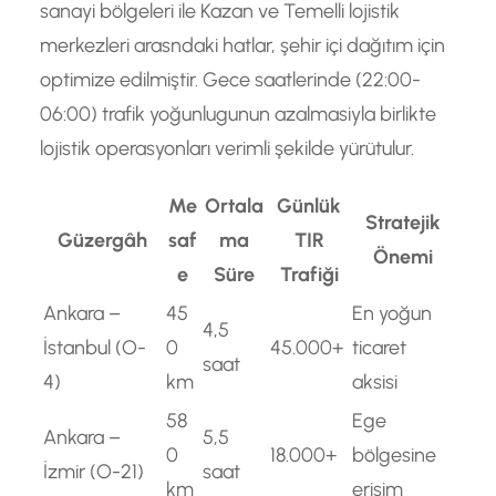
sanayi bölgeleri ile Kazan ve Temelli lojistik
merkezleri arasndaki hatlar, şehir içi dağıtım için
optimize edilmiştir. Gece saatlerinde (22:00-
06:00) trafik yoğunlugunun azalmasiyla birlikte
lojistik operasyonları verimli şekilde yürütulur.
Me
Ortala
Günlük
Stratejik
Güzergâh
saf
ma
TIR
Önemi
e
Süre
Trafiği
Ankara –
45
En yoğun
4,5
İstanbul (O-
0
45.000+
ticaret
saat
4)
km
aksisi
58
Ege
Ankara –
5,5
0
18.000+
bölgesine
İzmir (O-21)
saat
km
erişim