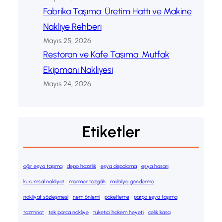
Fabrika Taşıma: Üretim Hattı ve Makine
Nakliye Rehberi
Mayıs 25, 2026
Restoran ve Kafe Taşıma: Mutfak
Ekipmanı Nakliyesi
Mayıs 24, 2026
Etiketler
ağır eşya taşıma
depo hazırlık
eşya depolama
eşya hasarı
kurumsal nakliyat
mermer tezgâh
mobilya gönderme
nakliyat sözleşmesi
nem önlemi
paketleme
parça eşya taşıma
tazminat
tek parça nakliye
tüketici hakem heyeti
çelik kasa