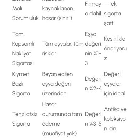
Firmay
— ek
Malı
kaynaklanan
a dahil
sigorta
Sorumluluk
hasar (sınırlı)
şart
Tam
Eşya
Kesinlikle
Kapsamlı
Tüm eşyalar, tüm
değeri
öneriyoru
Nakliyat
riskler
nin %1-
z
Sigortası
3
Kıymet
Beyan edilen
Değerli
Değeri
Bazlı
eşya değeri
eşyalar
n %2-4
Sigorta
üzerinden
için ideal
Hasar
Antika ve
Tenzilatsiz
durumunda tam
Değeri
koleksiyo
Sigorta
ödeme
n %3-5
n için
(muafiyet yok)