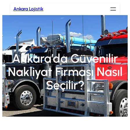
İçeriğe
Ankara Lojistik
geç
Ankara’da Güvenilir
Nakliyat Firması Nasıl
Seçilir?