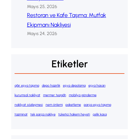
Mayıs 25, 2026
Restoran ve Kafe Taşıma: Mutfak
Ekipmanı Nakliyesi
Mayıs 24, 2026
Etiketler
ağır eşya taşıma
depo hazırlık
eşya depolama
eşya hasarı
kurumsal nakliyat
mermer tezgâh
mobilya gönderme
nakliyat sözleşmesi
nem önlemi
paketleme
parça eşya taşıma
tazminat
tek parça nakliye
tüketici hakem heyeti
çelik kasa