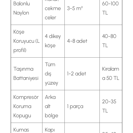
Balonlu
60-100
cekme
3-5 m²
Naylon
TL
celer
Köşe
4 dikey
40-80
Koruyucu (L
4-8 adet
köşe
TL
profil)
Tüm
Taşınma
Kiralam
dış
1-2 adet
Battaniyesi
a 50 TL
yüzey
Kompresör
Arka
20-35
Koruma
alt
1 parça
TL
Kopugu
bölge
Kumas
Kapı