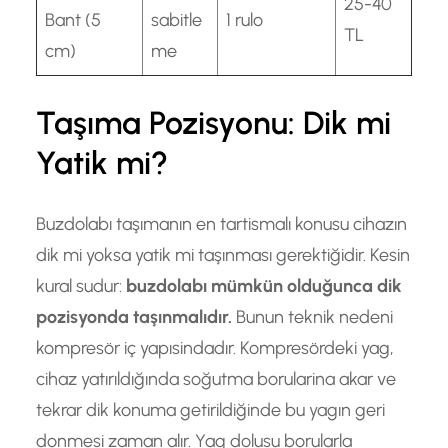
25-40
Bant (5
sabitle
1 rulo
TL
cm)
me
Taşıma Pozisyonu: Dik mi
Yatik mi?
Buzdolabı taşımanın en tartismalı konusu cihazın
dik mi yoksa yatik mi taşınması gerektiğidir. Kesin
kural sudur:
buzdolabı mümkün olduğunca dik
pozisyonda taşınmalıdır.
Bunun teknik nedeni
kompresör iç yapısindadır. Kompresördeki yag,
cihaz yatırıldığında soğutma borularina akar ve
tekrar dik konuma getirildiğinde bu yagın geri
donmesi zaman alır. Yag dolusu borularla