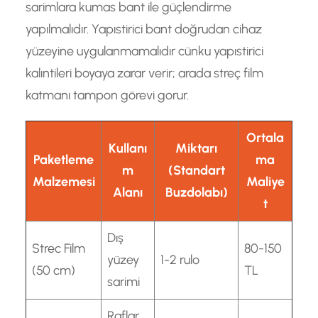
sarimlara kumas bant ile güçlendirme
yapılmalıdır. Yapıstirici bant doğrudan cihaz
yüzeyine uygulanmamalıdır cünku yapıstirici
kalıntileri boyaya zarar verir; arada streç film
katmanı tampon görevi gorur.
Ortala
Kullanı
Miktarı
Paketleme
ma
m
(Standart
Malzemesi
Maliye
Alanı
Buzdolabı)
t
Dış
Strec Film
80-150
yüzey
1-2 rulo
(50 cm)
TL
sarimi
Raflar,