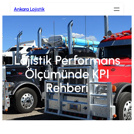
İçeriğe
Ankara Lojistik
geç
Lojistik Performans
Ölçümünde KPI
Rehberi