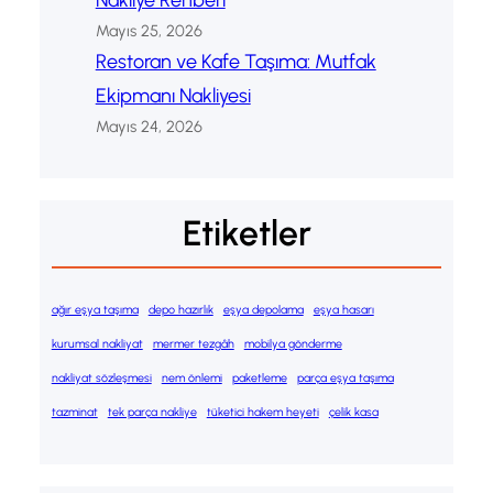
Mayıs 25, 2026
Restoran ve Kafe Taşıma: Mutfak
Ekipmanı Nakliyesi
Mayıs 24, 2026
Etiketler
ağır eşya taşıma
depo hazırlık
eşya depolama
eşya hasarı
kurumsal nakliyat
mermer tezgâh
mobilya gönderme
nakliyat sözleşmesi
nem önlemi
paketleme
parça eşya taşıma
tazminat
tek parça nakliye
tüketici hakem heyeti
çelik kasa