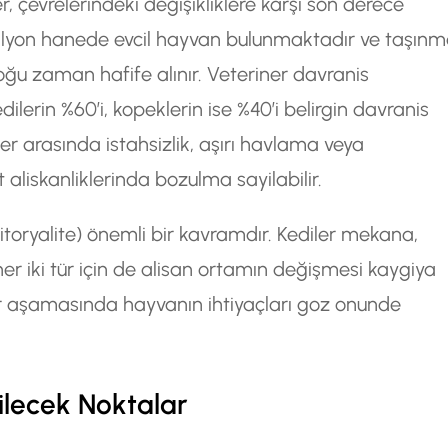
er, çevrelerindeki değişikliklere karşı son derece
 milyon hanede evcil hayvan bulunmaktadır ve taşın
oğu zaman hafife alınır. Veteriner davranis
erin %60’i, kopeklerin ise %40’i belirgin davranis
ler arasında istahsizlik, aşırı havlama veya
liskanliklerinda bozulma sayilabilir.
ritoryalite) önemli bir kavramdır. Kediler mekana,
er iki tür için de alisan ortamın değişmesi kaygiya
er aşamasında hayvanın ihtiyaçları goz onunde
ilecek Noktalar