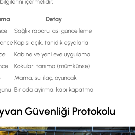
lgilerini içermelidir.
ama
Detay
nce
Sağlık raporu, ası güncelleme
 önce
Kapısı açık, tanidik eşyalarla
nce
Kabine ve yeni eve uygulama
nce
Kokuları tanıma (mümkünse)
e
Mama, su, ilaç, oyuncak
günü
Bir oda ayirma, kapı kapatma
yvan Güvenliği Protokolu