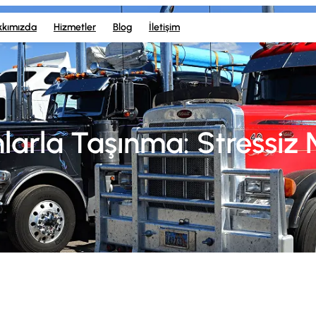
kkımızda
Hizmetler
Blog
İletişim
larla Taşınma: Stressiz 