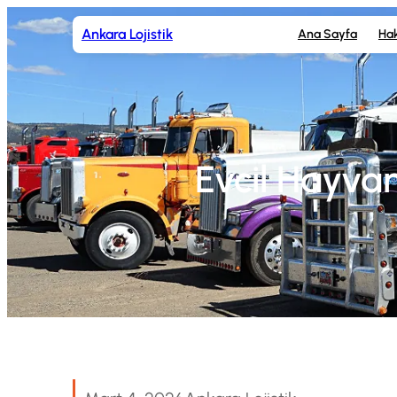
İçeriğe
Ankara Lojistik
Ana Sayfa
Ha
geç
Evcil Hayvan