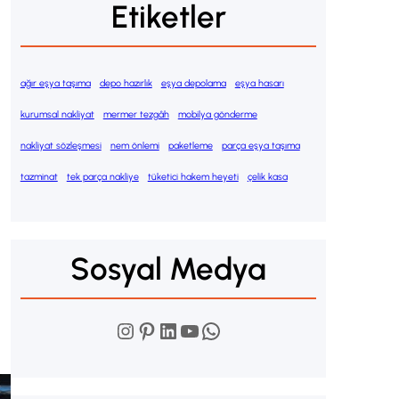
Etiketler
ağır eşya taşıma
depo hazırlık
eşya depolama
eşya hasarı
kurumsal nakliyat
mermer tezgâh
mobilya gönderme
nakliyat sözleşmesi
nem önlemi
paketleme
parça eşya taşıma
tazminat
tek parça nakliye
tüketici hakem heyeti
çelik kasa
Sosyal Medya
Instagram
Pinterest
LinkedIn
YouTube
WhatsApp