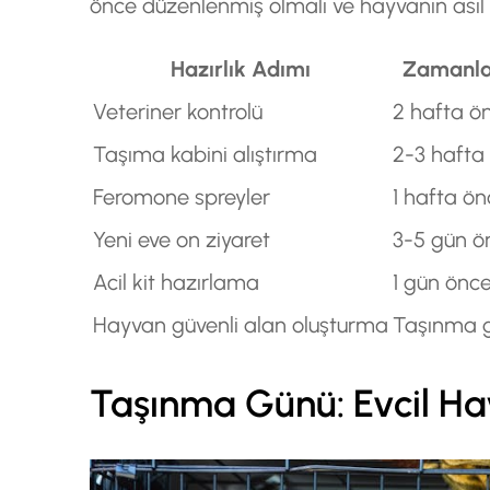
önce düzenlenmiş olmalı ve hayvanın asıl bi
Hazırlık Adımı
Zamanl
Veteriner kontrolü
2 hafta ö
Taşıma kabini alıştırma
2-3 hafta
Feromone spreyler
1 hafta ö
Yeni eve on ziyaret
3-5 gün ö
Acil kit hazırlama
1 gün önc
Hayvan güvenli alan oluşturma
Taşınma 
Taşınma Günü: Evcil Ha