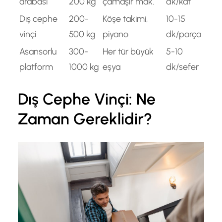
arabası
200 kg
çamaşır mak.
dk/kat
Dış cephe
200-
Köşe takimi,
10-15
vinçi
500 kg
piyano
dk/parça
Asansorlu
300-
Her tür büyük
5-10
platform
1000 kg
eşya
dk/sefer
Dış Cephe Vinçi: Ne
Zaman Gereklidir?