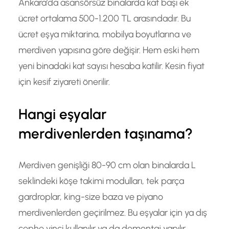
Ankara’da asansörsüz binalarda kat başı ek
ücret ortalama 500-1.200 TL arasındadır. Bu
ücret eşya miktarina, mobilya boyutlarına ve
merdiven yapısına göre değişir. Hem eski hem
yeni binadaki kat sayısı hesaba katilir. Kesin fiyat
için kesif ziyareti önerilir.
Hangi eşyalar
merdivenlerden taşınama?
Merdiven genişliği 80-90 cm olan binalarda L
seklindeki köşe takimi modulları, tek parça
gardroplar, king-size baza ve piyano
merdivenlerden geçirilmez. Bu eşyalar için ya dış
cephe vinçi kullanılır ya da demontaj yapılır.