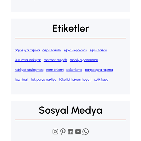
Etiketler
ağır eşya taşıma
depo hazırlık
eşya depolama
eşya hasarı
kurumsal nakliyat
mermer tezgâh
mobilya gönderme
nakliyat sözleşmesi
nem önlemi
paketleme
parça eşya taşıma
tazminat
tek parça nakliye
tüketici hakem heyeti
çelik kasa
Sosyal Medya
Instagram
Pinterest
LinkedIn
YouTube
WhatsApp