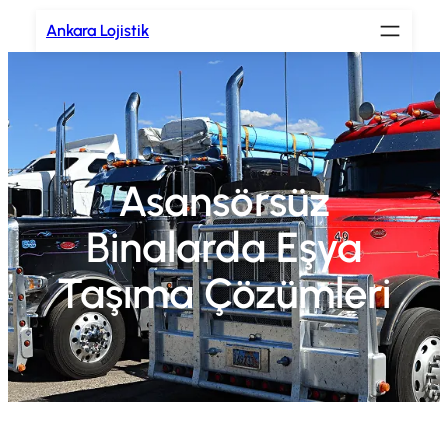
İçeriğe
Ankara Lojistik
geç
Asansörsüz
Binalarda Eşya
Taşıma Çözümleri