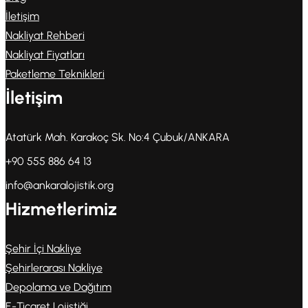
İletişim
Nakliyat Rehberi
Nakliyat Fiyatları
Paketleme Teknikleri
İletişim
Atatürk Mah. Karakoç Sk. No:4 Çubuk/ANKARA
+90 555 886 64 13
info@ankaralojistik.org
Hizmetlerimiz
Şehir İçi Nakliye
Şehirlerarası Nakliye
Depolama ve Dağıtım
E-Ticaret Lojistiği