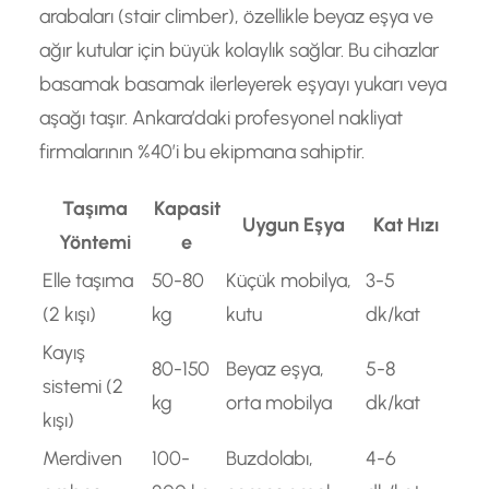
arabaları (stair climber), özellikle beyaz eşya ve
ağır kutular için büyük kolaylık sağlar. Bu cihazlar
basamak basamak ilerleyerek eşyayı yukarı veya
aşağı taşır. Ankara’daki profesyonel nakliyat
firmalarının %40’i bu ekipmana sahiptir.
Taşıma
Kapasit
Uygun Eşya
Kat Hızı
Yöntemi
e
Elle taşıma
50-80
Küçük mobilya,
3-5
(2 kışı)
kg
kutu
dk/kat
Kayış
80-150
Beyaz eşya,
5-8
sistemi (2
kg
orta mobilya
dk/kat
kışı)
Merdiven
100-
Buzdolabı,
4-6